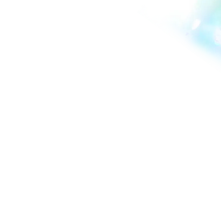
その隣にはいつも君がいてくれました。
10年経った今だからこそ思います。
君が応援してくれることも、
俺たちが活動を続けられていることも、
決して当たり前じゃないんだって。
だからこそ、
君と過ごせる今日を大切にしたい。
これまで一緒に歩いてきてくれて
ありがとう。
そして、今もここにいてくれて
ありがとう。
これから先も、たくさん笑って、
たくさん思い出を作っていこうね。
10周年を君と迎えられて、